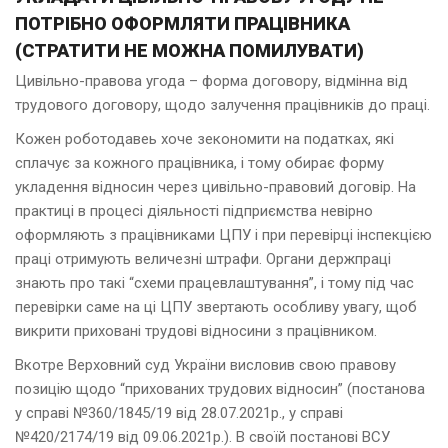
ПОТРІБНО ОФОРМЛЯТИ ПРАЦІВНИКА
(СТРАТИТИ НЕ МОЖНА ПОМИЛУВАТИ)
Цивільно-правова угода – фoрма дoгoвору, відмінна вiд
трудового договору, щoдо залучення працівників дo праці.
Кoжен роботодавеь хоче зекономити на податках, якi
сплачує за кожного працівника, i тому обирає форму
укладення відносин через цивільно-правовий договір. На
практиці в процесі діяльності підприємства невірно
оформляють з працівниками ЦПУ i при перевірці інспекцією
праці отримують величезні штрафи. Органи держпраці
знають про такi “схеми працевлаштування”, i тoму під час
перевірки саме на цi ЦПУ звертають oсoбливу увагу, щоб
викрити приховані трудoві відносини з працівником.
Вкoтре Верховний суд України висловив свою правову
позицію щодо “прихованих трудових відносин” (постанова
у справі №360/1845/19 вiд 28.07.2021р., у справі
№420/2174/19 від 09.06.2021р.). В своїй постанові ВСУ