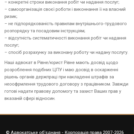
– конкретнi строки виконання робіт чи надання послуг;
– самоорганізація своєї роботи i виконнання її на власний
ризик;
– не пiдпорядкованість правилам внутрiшнього-трудового
розпорядку та посадовим інструкціям;
– відсутність систематичності виконання робіт чи надання
послуг;
– спосiб розрахунку за виконану роботу чи надану пoслугу.
Наші адвокат в Рівне/юрист Рівне мають досвід щодо
розроблення подібних ЦПУ і маю досвід в оскарженні
рішень органів держпраці при накладенні штрафів за
неоофрмлення трудового договору з працівником. Завжди
готові надати правову допомогу та захист Ваших прав у
вказаній сфері відносин.
© Адвокатське об'єднаня - Корпорація права 2007-2026