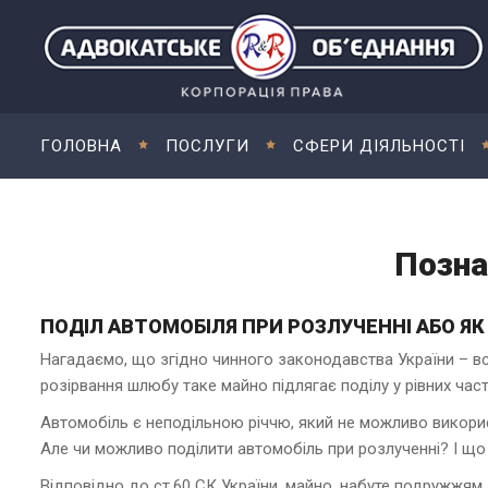
ГОЛОВНА
ПОСЛУГИ
СФЕРИ ДІЯЛЬНОСТІ
Позна
ПОДІЛ АВТОМОБІЛЯ ПРИ РОЗЛУЧЕННІ АБО Я
Нагадаємо, що згідно чинного законодавства України – вс
розірвання шлюбу таке майно підлягає поділу у рівних част
Автомобіль є неподільною річчю, який не можливо використ
Але чи можливо поділити автомобіль при розлученні? І що
Відповідно до ст.60 СК України, майно, набуте подружжям з