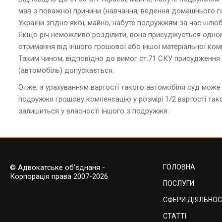
мав з поважної причини (навчання, ведення домашнього го
України згідно якої, майно, набуте подружжям за час шлюб
Якщо річ неможливо розділити, вона присуджується одному
отримання від іншого грошової або іншої матеріальної комп
Таким чином, відповідно до вимог ст.71 СКУ присудження с
(автомобіль) допускається.
Отже, з урахуванням вартості такого автомобіля суд може 
подружжя грошову компенсацію у розмірі 1/2 вартості так
залишиться у власності іншого з подружжя.
© Адвокатське об'єднаня -
ГОЛОВНА
Корпорація права 2007-2026
ПОСЛУГИ
СФЕРИ ДІЯЛЬНОС
СТАТТІ