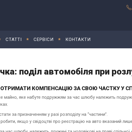
СТАТТІ
СЕРВІСИ
КОНТАКТИ
чка:
поділ автомобіля при розл
К ОТРИМАТИ КОМПЕНСАЦІЮ ЗА СВОЮ ЧАСТКУ У С
е майно, яке набуте подружжям за час шлюбу належить подружжю 
ках.
ати за призначенням у разі розподілу на “частини”.
 робити, якщо у свідоцтві про реєстрацію на авто вказаний ли
а час шлюбу, належить дружині та чоловікові на праві спільної 