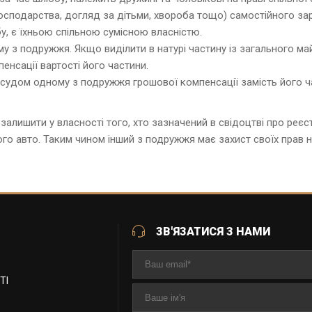
сподарства, догляд за дітьми, хвороба тощо) самостійного зар
у, є їхньою спільною сумісною власністю.
 з подружжя. Якщо виділити в натурі частину із загального ма
енсації вартості його частини.
удом одному з подружжя грошової компенсації замість його част
залишити у власності того, хто зазначений в свідоцтві про реєс
ого авто. Таким чином інший з подружжя має захист своїх прав 
ЗВ'ЯЗАТИСЯ З НАМИ
ТІ