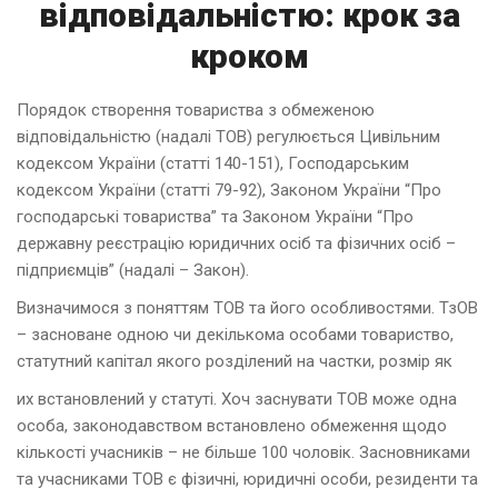
відповідальністю: крок за
кроком
Порядок створення товариства з обмеженою
відповідальністю (надалі ТОВ) регулюється Цивільним
кодексом України (статті 140-151), Господарським
кодексом України (статті 79-92), Законом України “Про
господарські товариства” та Законом України “Про
державну реєстрацію юридичних осіб та фізичних осіб –
підприємців” (надалі – Закон).
Визначимося з поняттям ТОВ та його особливостями. ТзОВ
– засноване одною чи декількома особами товариство,
статутний капітал якого розділений на частки, розмір як
их встановлений у статуті. Хоч заснувати ТОВ може одна
особа, законодавством встановлено обмеження щодо
кількості учасників – не більше 100 чоловік. Засновниками
та учасниками ТОВ є фізичні, юридичні особи, резиденти та