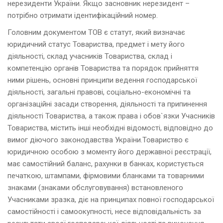
нерезиденти України. Якщо засновник нерезидент –
потрібно отримати ідентифікаційний номер.
Головним документом ТОВ є статут, який визначає
юридичний статус Товариства, предмет і мету його
діяльності, склад учасників Товариства, склад і
компетенцію органів Товариства та порядок прийняття
ними рішень, основні принципи ведення господарської
діяльності, загальні правові, соціально-економічні та
організаційні засади створення, діяльності та припинення
діяльності Товариства, а також права i обов`язки Учасників
Товариства, містить інші необхідні відомості, відповідно до
вимог діючого законодавства України.Товариство є
юридичною особою з моменту його державної реєстрації,
має самостійний баланс, рахунки в банках, користується
печаткою, штампами, фірмовими бланками та товарними
знаками (знаками обслуговування) встановленого
Учасниками зразка, діє на принципах повної господарської
самостійності і самоокупності, несе відповідальність за