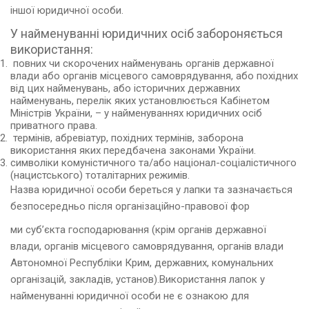
іншої юридичної особи.
У найменуванні юридичних осіб забороняється
використання:
повних чи скорочених найменувань органів державної
влади або органів місцевого самоврядування, або похідних
від цих найменувань, або історичних державних
найменувань, перелік яких установлюється Кабінетом
Міністрів України, – у найменуваннях юридичних осіб
приватного права.
термінів, абревіатур, похідних термінів, заборона
використання яких передбачена законами України.
символіки комуністичного та/або націонал-соціалістичного
(нацистського) тоталітарних режимів.
Назва юридичної особи береться у лапки та зазначається
безпосередньо після організаційно-правової фор
ми суб’єкта господарювання (крім органів державної
влади, органів місцевого самоврядування, органів влади
Автономної Республіки Крим, державних, комунальних
організацій, закладів, установ).Використання лапок у
найменуванні юридичної особи не є ознакою для