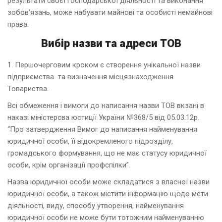
результати своєї господарської діяльності та виконання
зобов’язань, може набувати майнові та особисті немайнові
права.
Вибір назви та адреси ТОВ
1. Першочерговим кроком є створення унікальної назви
підприємства та визначення місцязнаходження
Товариства.
Всі обмеження і вимоги до написання назви ТОВ вкзані в
наказі міністерсва юстиції України №368/5 від 05.03.12р.
“Про затвердження Вимог до написання найменування
юридичної особи, її відокремленого підрозділу,
громадського формування, що не має статусу юридичної
особи, крім організації профспілки”.
Назва юридичної особи може складатися з власної назви
юридичної особи, а також містити інформацію щодо мети
діяльності, виду, способу утворення, найменування
юридичної особи не може бути тотожним найменуванню