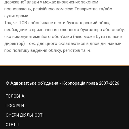
державної влади у межах визначених законом
повноважень, ревізійною комісією Товариства та/або
аудиторами.
Так, як ТОВ зобов’язане вести бухгалтерський облік,
необхідним є призначення головного бухгалтера або особу,
яка виконуватиме його обов’язки (нею може бути і власне
директор). Тож, для цього складаються відповідні накази
про політику ведення обліку, регістрів та ін..
© Адвокатське об'єднаня - Корпорація права 2007-2026
ГОЛОВНА
ПОСЛУГИ
СФЕРИ ДІЯЛЬНОСТІ
СТАТТІ