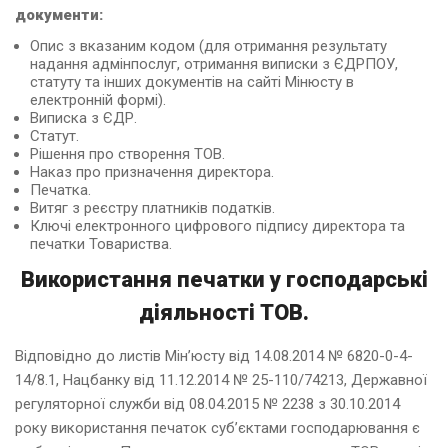
документи:
Опис з вказаним кодом (для отримання результату
надання адмінпослуг, отримання виписки з ЄДРПОУ,
статуту та інших документів на сайті Мінюсту в
електронній формі).
Виписка з ЄДР.
Статут.
Рішення про створення ТОВ.
Наказ про призначення директора.
Печатка.
Витяг з реєстру платників податків.
Ключі електронного цифрового підпису директора та
печатки Товариства.
Використання печатки у господарські
діяльності ТОВ.
Відповідно до листів Мін’юсту від 14.08.2014 № 6820-0-4-
14/8.1, Нацбанку від 11.12.2014 № 25-110/74213, Державної
регуляторної служби від 08.04.2015 № 2238 з 30.10.2014
року використання печаток суб’єктами господарювання є