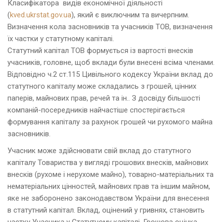
Класифікатора видів економічної діяльності
(
kved.ukrstat.gov.ua
), який є виключним та вичерпним.
Визначення кола засновників та учасників ТОВ, визначення
їх частки у статутному капіталі.
Статутний капітал ТОВ формується із вартості внесків
учасників, головне, щоб вклади були внесені всіма членами.
Відповідно ч.2 ст.115 Цивільного кодексу України вклад до
статутного капіталу може складались з грошей, цінних
паперів, майнових прав, речей та ін.. З досвіду більшості
компаній-посередників найчастіше спостерігається
формування капіталу за рахунок грошей чи рухомого майна
засновників.
Учасник може здійснювати свій вклад до статутного
капіталу Товариства у вигляді грошових внесків, майнових
внесків (рухоме і нерухоме майно), товарно-матеріальних та
нематеріальних цінностей, майнових прав та іншим майном,
яке не заборонено законодавством України для внесення
в статутний капітал. Вклад, оцінений у гривнях, становить
частку Учасника у Статутному капіталі. Грошова оцінка