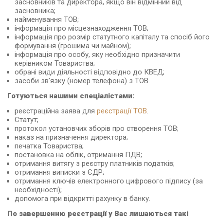
засновників та директора, якщо він відмінний від
засновника;
найменування ТОВ;
інформація про місцезнаходження ТОВ;
інформація про розмір статутного капіталу та спосіб його
формування (грошима чи майном);
інформація про особу, яку необхідно призначити
керівником Товариства;
обрані види діяльності відповідно до КВЕД;
засоби зв’язку (номер телефона) з ТОВ.
Готуються нашими спеціалістами:
реєстраційна заява для
реєстрації ТОВ
.
Статут;
протокол установчих зборів про створення ТОВ;
наказ на призначення директора;
печатка Товариства;
постановка на облік, отримання ПДВ;
отримання витягу з реєстру платників податків;
отримання виписки з ЄДР;
отримання ключів електронного цифрового підпису (за
необхідності);
допомога при відкритті рахунку в банку.
По завершенню реєстрації у Вас лишаються такі