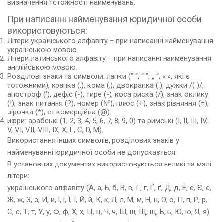
визначення тотожності найменувань.
При написанні найменування юридичної особи
використовуються:
Літери українського алфавіту – при написанні найменування
українською мовою.
Літери латинського алфавіту – при написанні найменування
англійською мовою.
Розділові знаки та символи: лапки (” “, “ ”, „ “, « », які є
тотожними), крапка (.), кома (,), двокрапка (:), дужки /( )/,
апостроф (‘), дефіс (-), тире (-), коса риска (/), знак оклику
(!), знак питання (?), номер (№), плюс (+), знак рівняння (=),
зірочка (*), ет комерційна (@).
ифри: арабські (1, 2, 3, 4, 5, 6, 7, 8, 9, 0) та римські (I, II, III, IV,
V, VI, VII, VIII, IX, X, L, C, D, M).
Використання інших символів, розділових знаків у
найменуванні юридичної особи не допускається.
В установчих документах використовуються великі та малі
літери:
українського алфавіту (А, а, Б, б, В, в, Г, г, Ґ, ґ, Д, д, Е, е, Є, є,
Ж, ж, З, з, И, и, І, і, Ї, ї, Й, й, К, к, Л, л, М, м, Н, н, О, о, П, п, Р, р,
С, с, Т, т, У, у, Ф, ф, Х, х, Ц, ц, Ч, ч, Ш, ш, Щ, щ, Ь, ь, Ю, ю, Я, я)