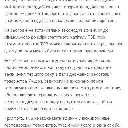
майнового вкладу Учасника Товариства здійснюється за
згодою Учасників Товариства, а у випадках, встановлених
законом, вона підлягає незалежній експертній перевірці.
На сьогодні не встановлено законодавчих вимог до
мінімального розміру статутного капіталу ТОВ, тож
статутний капітал ТОВ може становити навіть 1 грн., але при
цьому вклади мають бути внесені всіма засновниками.
Невід’ємною є вимога щодо сплати учасниками своєї
частки неоплаченого капіталу статутного капіталу до
закінчення першого року з дати державної реєстрації
товариства. Якщо цієї вимоги не виконано, збори
оголошують про зменшення власного статутного капіталу,
або виключають зі складу таких учасників та
перерозподіляють частки у статутному капіталі, або ж
приймають рішення про ліквідацію.
Крім того, ТОВ не може мати єдиним учасником інше
господарське товариство, учасником якого є одна особа. І