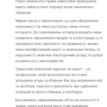
галузі земельного права самостійне проведення
навіть найпростішої операції може закінчитися
обманом.
Міфом також є переконання, що для оформлення
нерухомості чи землі достатньо лише послуг
нотаріуса. До повноважень нотаріуса входить лише
правильне оформлення паперів та їх реєстрація, а от
перевірити їхню законність та справжність зможе
лише кваліфікований юрист із земельних питань та
нерухомості, який має багаторічний досвід та добре
розуміється у законодавстві.
Грамотний земельний адвокат чи юрист – це
професіонал, який проконтролює всі етапи
укладання угоди та вбереже Вас від неприємностей
та проблем, тому його присутність при здійсненні
операцій не просто бажана, а необхідна.
Безсумнівно, найважливішим об’єктом власності є
земля, через що вона часто стає причиною